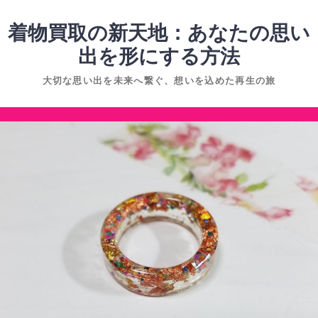
コ
ン
着物買取の新天地：あなたの思い
テ
出を形にする方法
ン
大切な思い出を未来へ繋ぐ、想いを込めた再生の旅
ツ
へ
コ
ス
ン
キ
テ
ッ
ン
プ
ツ
へ
ス
キ
ッ
プ