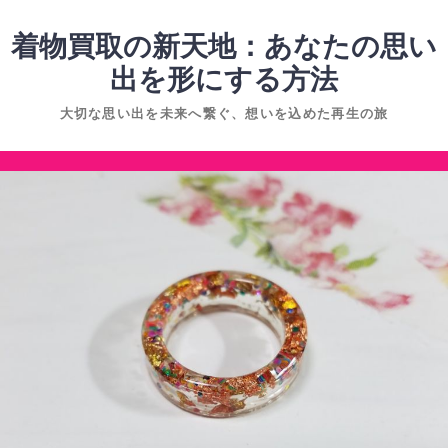
コ
ン
着物買取の新天地：あなたの思い
テ
出を形にする方法
ン
大切な思い出を未来へ繋ぐ、想いを込めた再生の旅
ツ
へ
コ
ス
ン
キ
テ
ッ
ン
プ
ツ
へ
ス
キ
ッ
プ