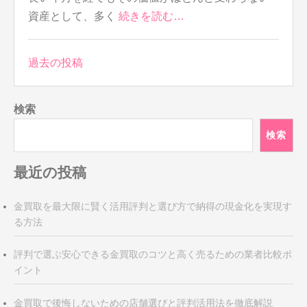
資産として、多く
続きを読む…
投
過去の投稿
稿
ナ
検索
ビ
ゲ
検索
ー
シ
最近の投稿
ョ
ン
金買取を最大限に賢く活用評判と選び方で納得の現金化を実現す
る方法
評判で選ぶ安心できる金買取のコツと高く売るための業者比較ポ
イント
金買取で後悔しないための店舗選びと評判活用法を徹底解説