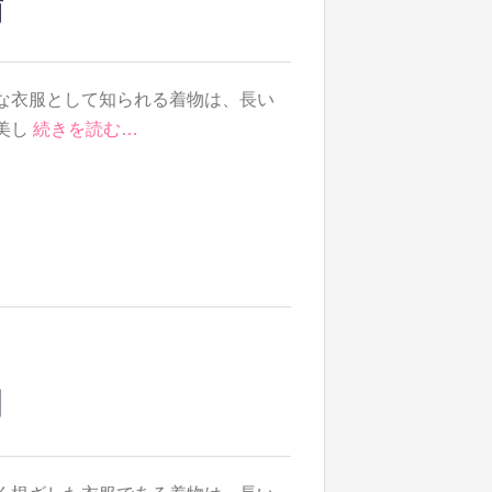
南
な衣服として知られる着物は、長い
美し
続きを読む…
割