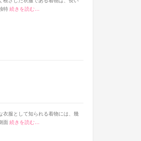
く根ざした衣服である着物は、長い
独特
続きを読む…
な衣服として知られる着物には、幾
側面
続きを読む…