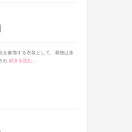
割
化を象徴する衣装として、着物は多
され
続きを読む…