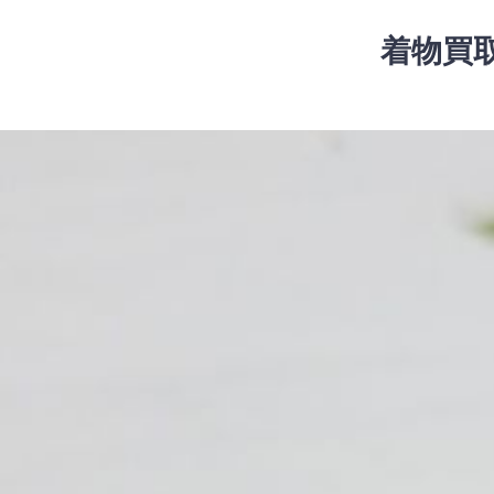
コ
ン
着物買
テ
ン
ツ
コ
へ
ン
ス
テ
キ
ン
ッ
ツ
プ
へ
ス
キ
ッ
プ